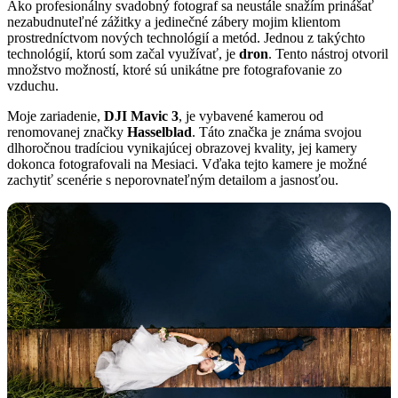
Ako profesionálny svadobný fotograf sa neustále snažím prinášať
nezabudnuteľné zážitky a jedinečné zábery mojim klientom
prostredníctvom nových technológií a metód. Jednou z takýchto
technológií, ktorú som začal využívať, je
dron
. Tento nástroj otvoril
množstvo možností, ktoré sú unikátne pre fotografovanie zo
vzduchu.
Moje zariadenie,
DJI Mavic 3
, je vybavené kamerou od
renomovanej značky
Hasselblad
. Táto značka je známa svojou
dlhoročnou tradíciou vynikajúcej obrazovej kvality, jej kamery
dokonca fotografovali na Mesiaci. Vďaka tejto kamere je možné
zachytiť scenérie s neporovnateľným detailom a jasnosťou.