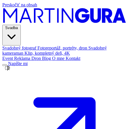
Preskočiť na obsah
Svadba
Svadobný fotograf
Fotoreportáž, portréty, dron
Svadobný
kameraman
Klip, kompletný deň, 4K
Event
Reklama
Dron
Blog
O mne
Kontakt
Napíšte mi