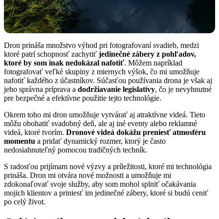
Dron prináša množstvo výhod pri fotografovaní svadieb, medzi
ktoré patrí schopnosť zachytiť
jedinečné zábery z pohľadov,
ktoré by som inak nedokázal nafotiť
. Môžem napríklad
fotografovať veľké skupiny z miernych výšok, čo mi umožňuje
nafotiť každého z účastníkov. Súčasťou používania drona je však aj
jeho správna príprava a
dodržiavanie legislatívy
, čo je nevyhnutné
pre bezpečné a efektívne použitie tejto technológie.
Okrem toho mi dron umožňuje vytvárať aj atraktívne videá. Tieto
môžu obohatiť svadobný deň, ale aj iné eventy alebo reklamné
videá, ktoré tvorím.
Dronové videá dokážu preniesť atmosféru
momentu
a pridať dynamický rozmer, ktorý je často
nedosiahnuteľný pomocou tradičných techník.
S radosťou prijímam nové výzvy a príležitosti, ktoré mi technológia
prináša. Dron mi otvára nové možnosti a umožňuje mi
zdokonaľovať svoje služby, aby som mohol splniť očakávania
mojich klientov a priniesť im jedinečné zábery, ktoré si budú ceniť
po celý život.