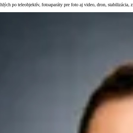
ých po teleobjektív, fotoaparáty pre foto aj video, dron, stabilizácia,