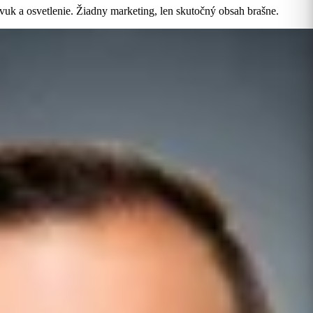
 zvuk a osvetlenie. Žiadny marketing, len skutočný obsah brašne.